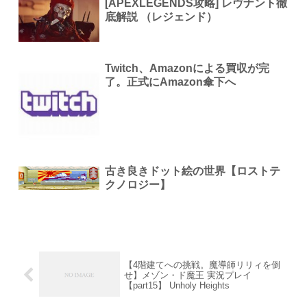
[APEXLEGENDS攻略] レヴナント徹
底解説 （レジェンド）
Twitch、Amazonによる買収が完
了。正式にAmazon傘下へ
古き良きドット絵の世界【ロストテ
クノロジー】
【4階建てへの挑戦。魔導師リリィを倒
せ】メゾン・ド魔王 実況プレイ
【part15】 Unholy Heights