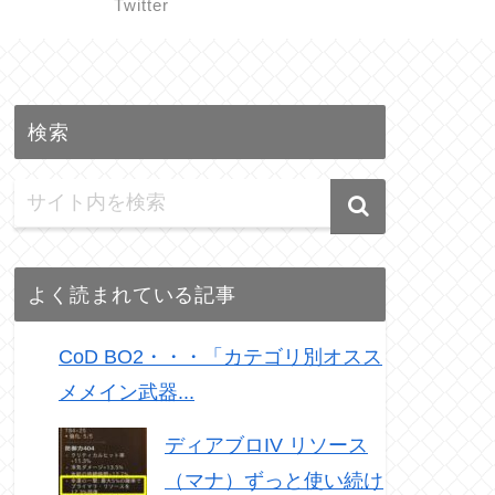
Twitter
検索
よく読まれている記事
CoD BO2・・・「カテゴリ別オスス
メメイン武器...
ディアブロIV リソース
（マナ）ずっと使い続け