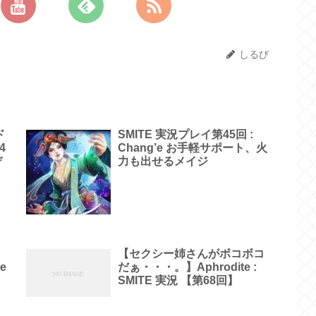
しるび
ド
SMITE 実況プレイ第45回 :
4
Chang’e お手軽サポート、火
デ
力も出せるメイジ
【セクシー姉さんがボコボコ
e
だぁ・・・。】Aphrodite :
SMITE 実況 【第68回】