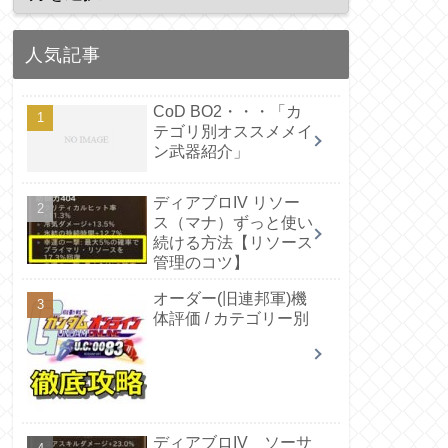
人気記事
CoD BO2・・・「カ
テゴリ別オススメメイ
ン武器紹介」
ディアブロIV リソー
ス（マナ）ずっと使い
続ける方法【リソース
管理のコツ】
オーダー(旧連邦軍)機
体評価 / カテゴリー別
ディアブロIV ソーサ