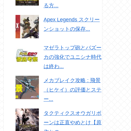
る方...
Apex Legends スクリー
ンショットの保存...
マゼラトップ砲とバズー
カの強化でユニシナ時代
は終わ...
メカブレイク攻略 : 飛景
（ヒケイ）の評価とステ
ー...
タクティクスオウガリボ
ーンは正直やめとけ【原