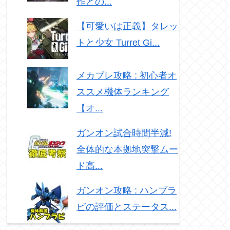
作との...
【可愛いは正義】タレッ
トと少女 Turret Gi...
メカブレ攻略 : 初心者オ
ススメ機体ランキング
【オ...
ガンオン試合時間半減!
全体的な本拠地突撃ムー
ド高...
ガンオン攻略 : ハンブラ
ビの評価とステータス...