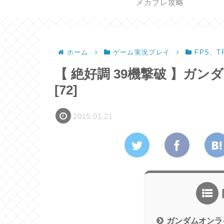
メカブレ攻略
ホーム
ゲーム実況プレイ
FPS、T
【 絶好調 39機撃破 】ガンダム
[72]
2015.01.21
ガンダムオンラ