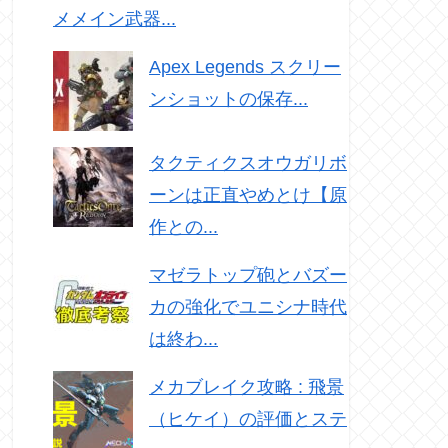
メメイン武器...
Apex Legends スクリー
ンショットの保存...
タクティクスオウガリボ
ーンは正直やめとけ【原
作との...
マゼラトップ砲とバズー
カの強化でユニシナ時代
は終わ...
メカブレイク攻略 : 飛景
（ヒケイ）の評価とステ