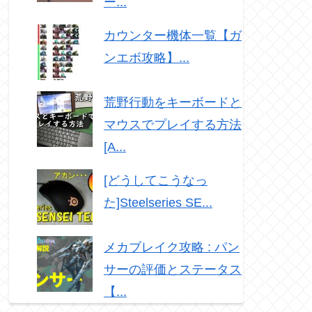
ー...
カウンター機体一覧【ガ
ンエボ攻略】...
荒野行動をキーボードと
マウスでプレイする方法
[A...
[どうしてこうなっ
た]Steelseries SE...
メカブレイク攻略 : パン
サーの評価とステータス
【...