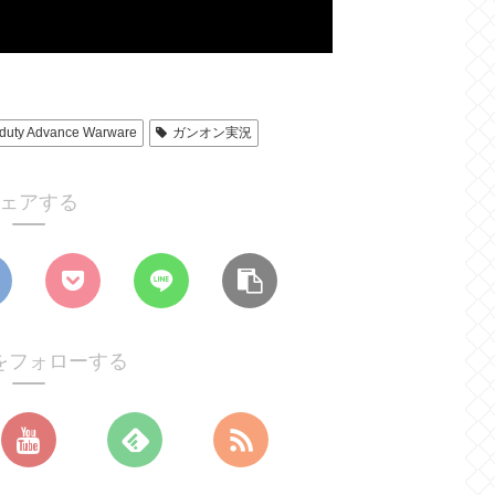
f duty Advance Warware
ガンオン実況
ェアする
をフォローする