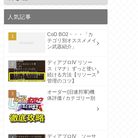
人気記事
CoD BO2・・・「カ
テゴリ別オススメメイ
ン武器紹介」
ディアブロIV リソー
ス（マナ）ずっと使い
続ける方法【リソース
管理のコツ】
オーダー(旧連邦軍)機
体評価 / カテゴリー別
ディアブロIV ソーサ