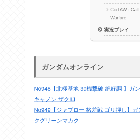
Cod AW : Call
Warfare
実況プレイ
ガンダムオンライン
No948【北極基地 39機撃破 絶好調 】
キャノン ザクIIJ
No949【ジャブロー 格差戦 ゴリ押し】
クグリーンマカク