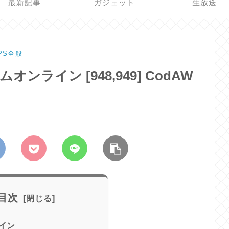
最新記事
ガジェット
生放送
PS全般
オンライン [948,949] CodAW
目次
イン