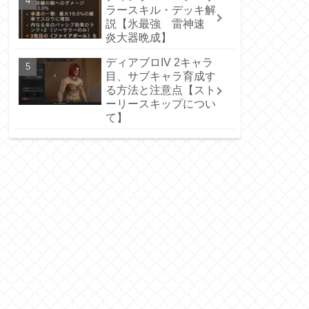
ラースキル・デッキ解
説【氷最強 雷神速
炎大器晩成】
ディアブロIV 2キャラ
目、サブキャラ育成す
る方法と注意点【スト
ーリースキップについ
て】