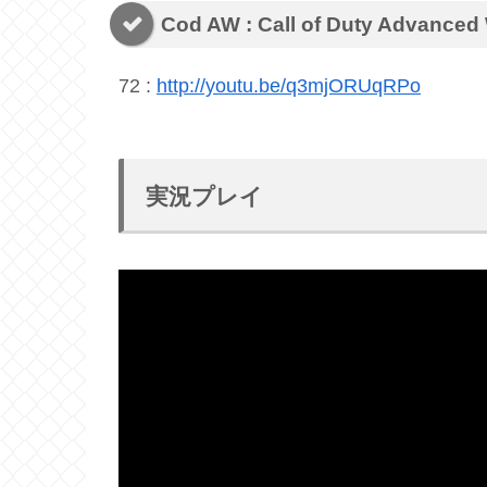
Cod AW : Call of Duty Advanced
72 :
http://youtu.be/q3mjORUqRPo
実況プレイ