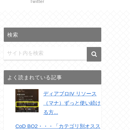
Twitter
検索
よく読まれている記事
ディアブロIV リソース
（マナ）ずっと使い続け
る方...
CoD BO2・・・「カテゴリ別オスス