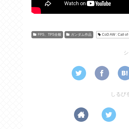
FPS、TPS全般
ガンダム作品
CoD AW : Call o
シ
しるび