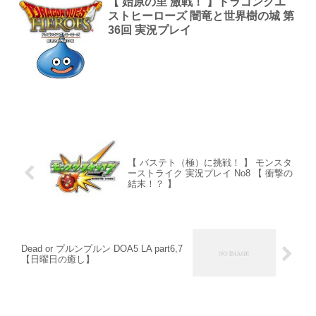
【 始原の里 激戦！ 】ドラゴンクエ
ストヒーローズ 闇竜と世界樹の城 第
36回 実況プレイ
【 バステト（極）に挑戦！ 】 モンスタ
ーストライク 実況プレイ No8 【 衝撃の
結末！？ 】
Dead or プルンプルン DOA5 LA part6,7
【日曜日の癒し】