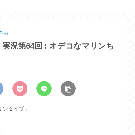
作品
況第64回 : オデコなマリンち
リンタイプ」
い