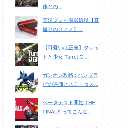
作との...
実況プレイ撮影環境【直
撮りのススメ】...
【可愛いは正義】タレッ
トと少女 Turret Gi...
ガンオン攻略 : ハンブラ
ビの評価とステータス...
ベータテスト開始 THE
FINALS ってこんな...