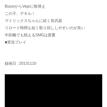
BizonからVeprに鞍替え
この子、デキル！
マトリックスちゃんに続く良武器
リロード時間も短く取り回ししやすいのが良い
中距離でも戦えるSMGは貴重
■実況プレイ
録画日 : 20131110