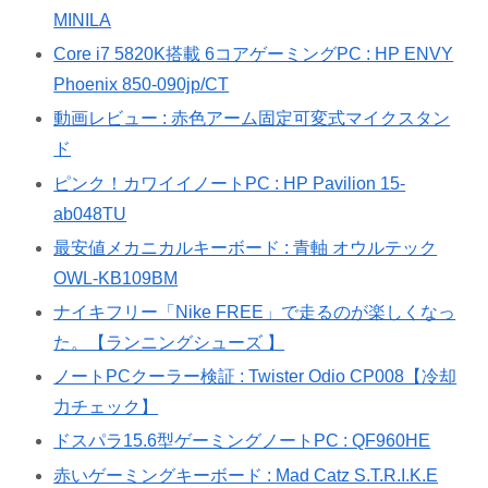
MINILA
Core i7 5820K搭載 6コアゲーミングPC : HP ENVY
Phoenix 850-090jp/CT
動画レビュー : 赤色アーム固定可変式マイクスタン
ド
ピンク！カワイイノートPC : HP Pavilion 15-
ab048TU
最安値メカニカルキーボード : 青軸 オウルテック
OWL-KB109BM
ナイキフリー「Nike FREE」で走るのが楽しくなっ
た。【ランニングシューズ 】
ノートPCクーラー検証 : Twister Odio CP008【冷却
力チェック】
ドスパラ15.6型ゲーミングノートPC : QF960HE
赤いゲーミングキーボード : Mad Catz S.T.R.I.K.E