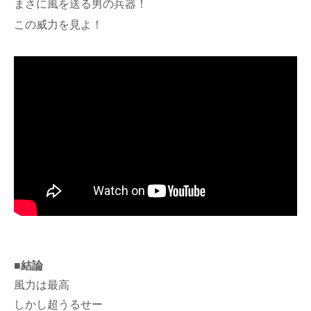
まさに風を送る男の兵器！
この威力を見よ！
■結論
風力は最高
しかし超うるせー