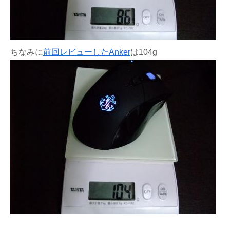
ちなみに
前回レビューしたAnker
は104g