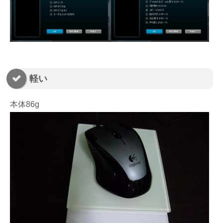
軽い
本体86g