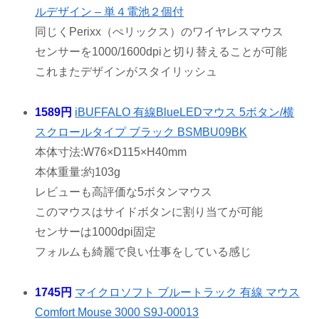
ルデザイン – 単４電池２個付
同じくPerixx（ぺリックス）のワイヤレスマウス
センサーを1000/1600dpiと切り替えることが可能
これまたデザインがスタイリッシュ
1589円
iBUFFALO 有線BlueLEDマウス 5ボタン/横
スクロールタイプ ブラック BSMBU09BK
本体寸法:W76×D115×H40mm
本体重量:約103g
レビューも高評価な5ボタンマウス
このマウスはサイドボタンに割り当てが可能
センサーは1000dpi固定
フォルムも綺麗で良い仕事をしている感じ
1745円
マイクロソフト ブルートラック 有線 マウス
Comfort Mouse 3000 S9J-00013