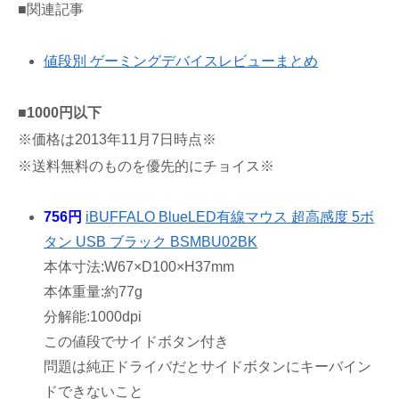
■関連記事
値段別 ゲーミングデバイスレビューまとめ
■1000円以下
※価格は2013年11月7日時点※
※送料無料のものを優先的にチョイス※
756円
iBUFFALO BlueLED有線マウス 超高感度 5ボ
タン USB ブラック BSMBU02BK
本体寸法:W67×D100×H37mm
本体重量:約77g
分解能:1000dpi
この値段でサイドボタン付き
問題は純正ドライバだとサイドボタンにキーバイン
ドできないこと