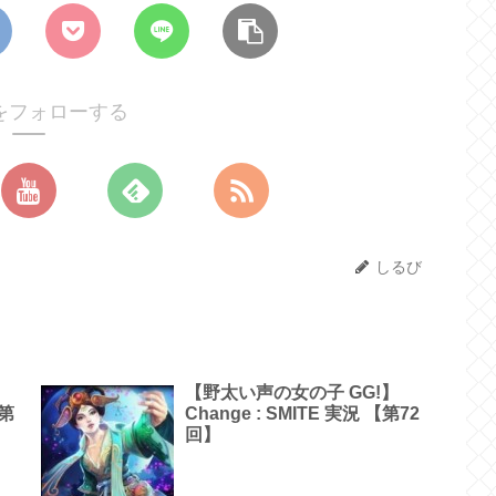
をフォローする
しるび
【野太い声の女の子 GG!】
【第
Change : SMITE 実況 【第72
回】