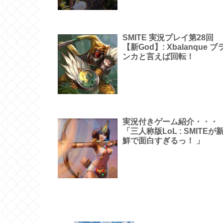
SMITE 実況プレイ第28回
【新God】: Xbalanque ブ
ンカと言えば回転！
実況付きゲーム紹介・・・
「三人称版LoL : SMITEが
鮮で面白すぎるっ！ 」