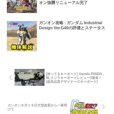
オン強襲リニューアル完了
ガンオン攻略 : ガンダム Industrial
Design Ver.G40の評価とステータス
[神ってるキーボード] Varmilo PANDA ,
桜,クジラキーボードレビュー3連発！
[超高品質デザイナーズキーボード]
ガンオン６月１９日大型改変から一夜明
けて