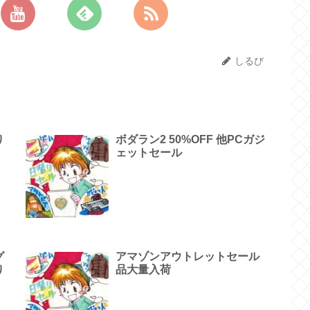
しるび
り
ボダラン2 50%OFF 他PCガジ
ェットセール
グ
アマゾンアウトレットセール
り
品大量入荷