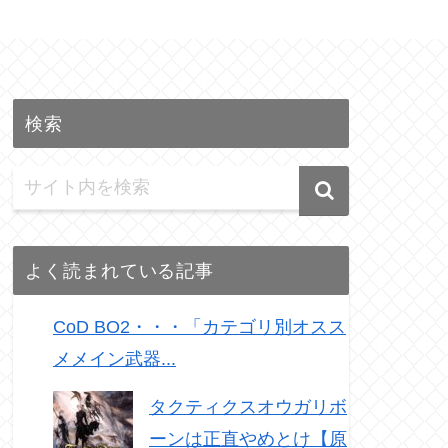
検索
よく読まれている記事
CoD BO2・・・「カテゴリ別オスス
メメイン武器...
タクティクスオウガリボ
ーンは正直やめとけ【原