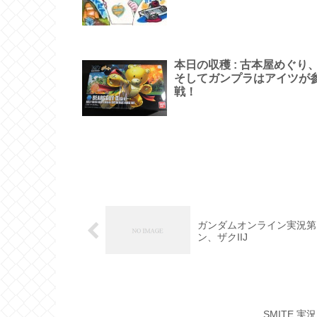
本日の収穫 : 古本屋めぐり
そしてガンプラはアイツが
戦！
ガンダムオンライン実況第1
ン、ザクIIJ
SMITE 実況