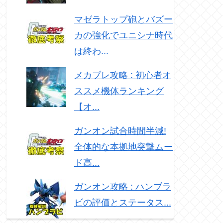
マゼラトップ砲とバズー
カの強化でユニシナ時代
は終わ...
メカブレ攻略 : 初心者オ
ススメ機体ランキング
【オ...
ガンオン試合時間半減!
全体的な本拠地突撃ムー
ド高...
ガンオン攻略 : ハンブラ
ビの評価とステータス...