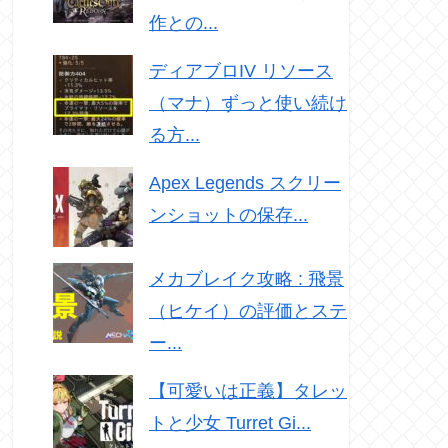
作との...
ディアブロIV リソース
（マナ）ずっと使い続け
る方...
Apex Legends スクリー
ンショットの保存...
メカブレイク攻略 : 飛景
（ヒケイ）の評価とステ
ー...
【可愛いは正義】タレッ
トと少女 Turret Gi...