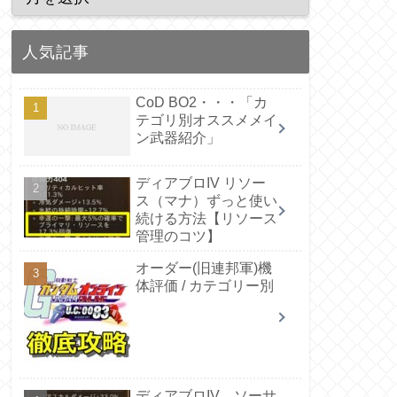
人気記事
CoD BO2・・・「カ
テゴリ別オススメメイ
ン武器紹介」
ディアブロIV リソー
ス（マナ）ずっと使い
続ける方法【リソース
管理のコツ】
オーダー(旧連邦軍)機
体評価 / カテゴリー別
ディアブロIV ソーサ