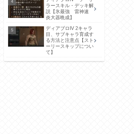
ラースキル・デッキ解
説【氷最強 雷神速
炎大器晩成】
ディアブロIV 2キャラ
目、サブキャラ育成す
る方法と注意点【スト
ーリースキップについ
て】