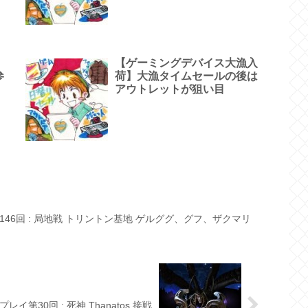
、
【ゲーミングデバイス大漁入
参
荷】大漁タイムセールの後は
アウトレットが狙い目
46回 : 局地戦 トリントン基地 ゲルググ、グフ、ザクマリ
プレイ第30回 : 死神 Thanatos 接戦