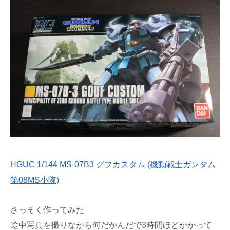
HGUC 1/144 MS-07B3 グフカスタム (機動戦士ガンダム
第08MS小隊)
さっそく作ってみた
途中写真を撮りながら何だかんだで3時間ほどかかって