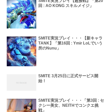
SMITE実況プレイ【超接戦】「第20
回 : AO KONG スキルメイジ」
SMITE実況プレイ・・・【新キャラ
TANK】「第16回 : Ymir LoLでいう
所のNunu」
SMITE 3月25日に正式サービス開
始！
SMITE実況プレイ・・・「第3回 : セ
クシー美女、NEITHでコンクエ挑
戦」