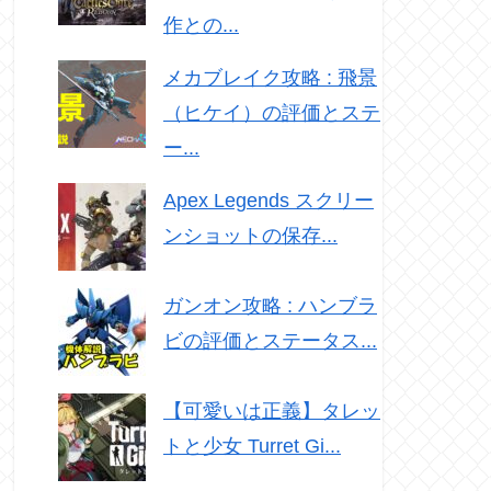
作との...
メカブレイク攻略 : 飛景
（ヒケイ）の評価とステ
ー...
Apex Legends スクリー
ンショットの保存...
ガンオン攻略 : ハンブラ
ビの評価とステータス...
【可愛いは正義】タレッ
トと少女 Turret Gi...