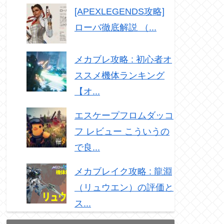
[APEXLEGENDS攻略]
ローバ徹底解説 （...
メカブレ攻略 : 初心者オ
ススメ機体ランキング
【オ...
エスケープフロムダッコ
フ レビュー こういうの
で良...
メカブレイク攻略 : 龍淵
（リュウエン）の評価と
ス...