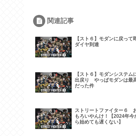
関連記事
【スト６】モダンに戻って
ダイヤ到達
【スト６】モダンシステム
出戻り やっぱモダンは最
だった件
ストリートファイター６ 
もろいやんけ！【2024年今
ら始めても遅くない】