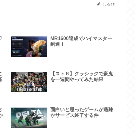
しるび
即
MR1600達成でハイマスター
到達！
に
【スト６】クラシックで豪鬼
高
を一週間やってみた結果
お
面白いと思ったゲームが過疎
か
かサービス終了する件