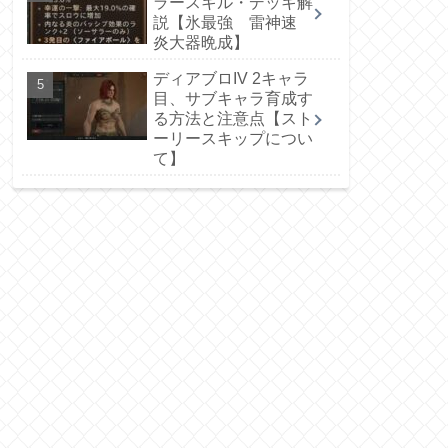
ラースキル・デッキ解
説【氷最強 雷神速
炎大器晩成】
ディアブロIV 2キャラ
目、サブキャラ育成す
る方法と注意点【スト
ーリースキップについ
て】