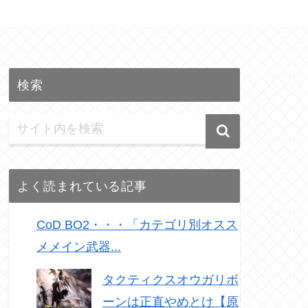
検索
よく読まれている記事
CoD BO2・・・「カテゴリ別オスス
メメイン武器...
タクティクスオウガリボ
ーンは正直やめとけ【原