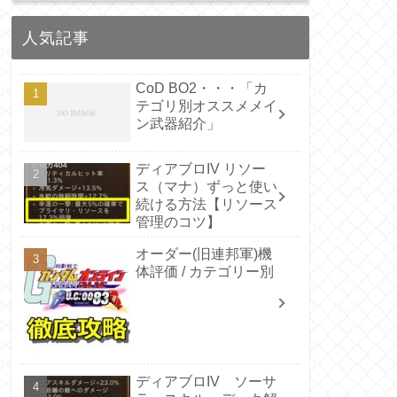
人気記事
CoD BO2・・・「カ
テゴリ別オススメメイ
ン武器紹介」
ディアブロIV リソー
ス（マナ）ずっと使い
続ける方法【リソース
管理のコツ】
オーダー(旧連邦軍)機
体評価 / カテゴリー別
ディアブロIV ソーサ