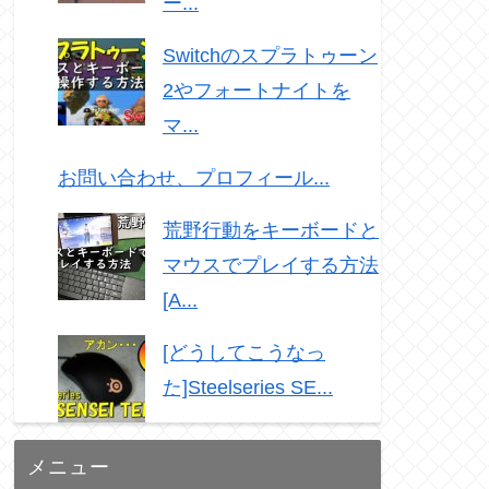
ー...
Switchのスプラトゥーン
2やフォートナイトを
マ...
お問い合わせ、プロフィール...
荒野行動をキーボードと
マウスでプレイする方法
[A...
[どうしてこうなっ
た]Steelseries SE...
メニュー