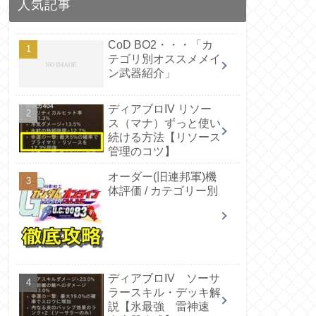
人気記事
CoD BO2・・・「カ
テゴリ別オススメメイ
ン武器紹介」
ディアブロIV リソー
ス（マナ）ずっと使い
続ける方法【リソース
管理のコツ】
オーダー(旧連邦軍)機
体評価 / カテゴリー別
ディアブロIV ソーサ
ラースキル・デッキ解
説【氷最強 雷神速