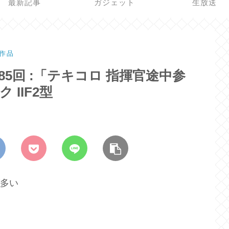
最新記事
ガジェット
生放送
作品
5回 :「テキコロ 指揮官途中参
 IIF2型
が多い