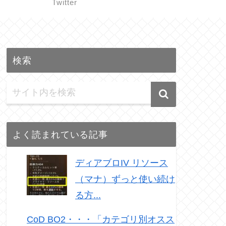
Twitter
検索
よく読まれている記事
ディアブロIV リソース
（マナ）ずっと使い続け
る方...
CoD BO2・・・「カテゴリ別オスス