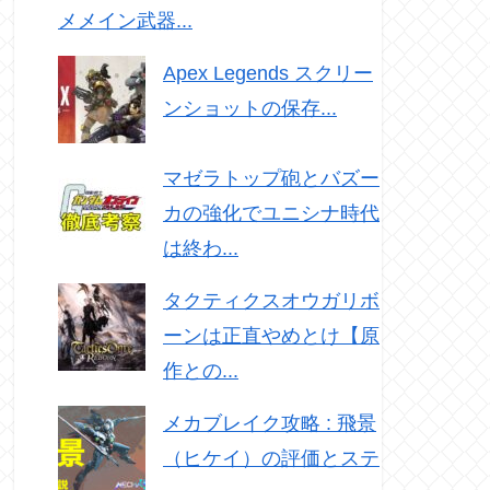
メメイン武器...
Apex Legends スクリー
ンショットの保存...
マゼラトップ砲とバズー
カの強化でユニシナ時代
は終わ...
タクティクスオウガリボ
ーンは正直やめとけ【原
作との...
メカブレイク攻略 : 飛景
（ヒケイ）の評価とステ