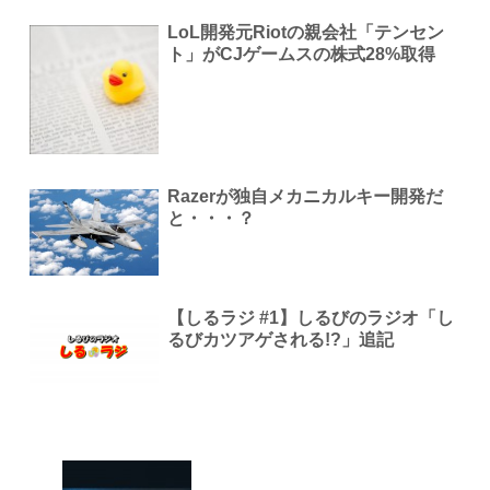
LoL開発元Riotの親会社「テンセン
ト」がCJゲームスの株式28%取得
Razerが独自メカニカルキー開発だ
と・・・？
【しるラジ #1】しるびのラジオ「し
るびカツアゲされる!?」追記