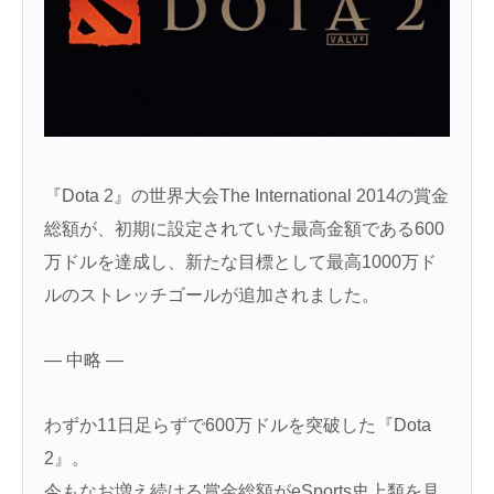
『Dota 2』の世界大会The International 2014の賞金
総額が、初期に設定されていた最高金額である600
万ドルを達成し、新たな目標として最高1000万ド
ルのストレッチゴールが追加されました。
— 中略 —
わずか11日足らずで600万ドルを突破した『Dota
2』。
今もなお増え続ける賞金総額がeSports史上類を見