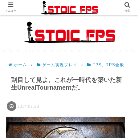
メニュー
検索
ホーム
ゲーム実況プレイ
FPS、TPS全般
刮目して見よ。これが一時代を築いた新
生UnrealTournamentだ。
2014.07.28