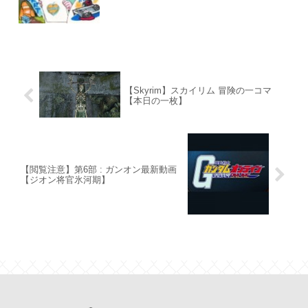
【Skyrim】スカイリム 冒険の一コマ
【本日の一枚】
【閲覧注意】第6部 : ガンオン最新動画
【ジオン将官氷河期】