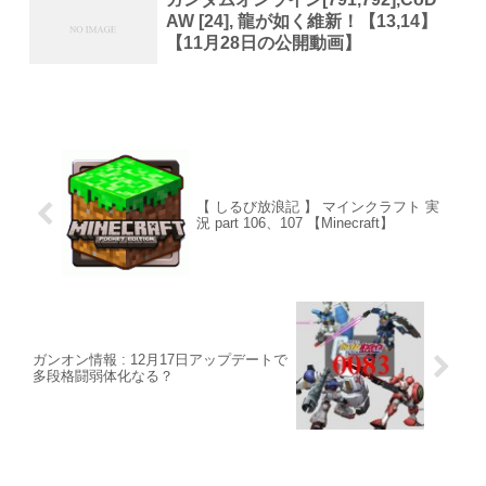
AW [24], 龍が如く維新！【13,14】
【11月28日の公開動画】
【 しるび放浪記 】 マインクラフト 実
況 part 106、107 【Minecraft】
ガンオン情報 : 12月17日アップデートで
多段格闘弱体化なる？