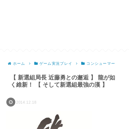
ホーム
ゲーム実況プレイ
コンシューマー
【 新選組局長 近藤勇との邂逅 】 龍が如
く維新！ 【 そして新選組最強の漢 】
2014.12.18