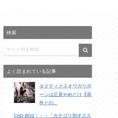
検索
よく読まれている記事
タクティクスオウガリボ
ーンは正直やめとけ【原
作との...
CoD BO2・・・「カテゴリ別オスス