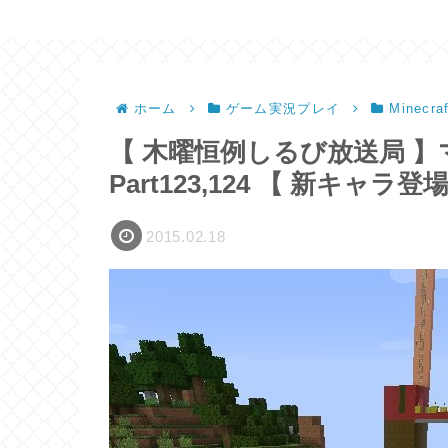
ホーム
ゲーム実況プレイ
Minec
【 木曜恒例しるび放送局 】マイ
Part123,124 【 新キャラ登
2015.02.18