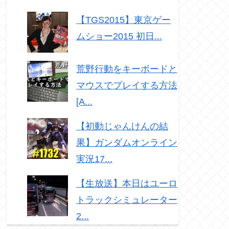
【TGS2015】東京ゲー
ムショー2015 初日...
荒野行動をキーボードと
マウスでプレイする方法
[A...
【初動じゃんけんの結
果】ガンダムオンライン
実況17...
【生放送】本日はユーロ
トラックシミュレーター
2...