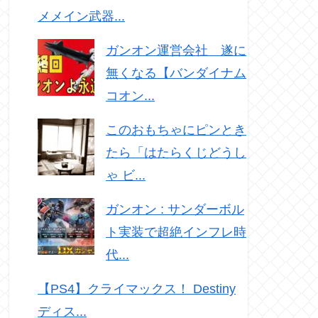
メメイン武器...
ガンオン運営会社 遂に
無くなる【バンダイナム
コオン...
このおもちゃにピンとき
たら「はたらくじどうし
ゃ ビ...
ガンオン : サンダーボル
ト実装で超絶インフレ時
代...
【PS4】クライマックス！ Destiny
ディス...