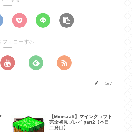
をフォローする
しるび
マ
【Minecraft】マインクラフト
完全初見プレイ part2【本日
二発目】