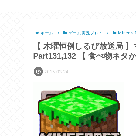
ホーム
ゲーム実況プレイ
Minec
【 木曜恒例しるび放送局 】マイ
Part131,132 【 食べ物ネ
2015.03.24