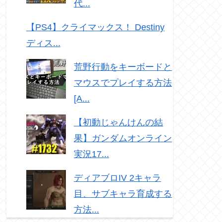
代...
【PS4】クライマックス！ Destiny
ディス...
荒野行動をキーボードと
マウスでプレイする方法
[A...
【初動じゃんけんの結
果】ガンダムオンライン
実況17...
ディアブロIV 2キャラ
目、サブキャラ育成する
方法...