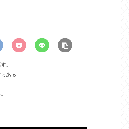
話す。
すらある。
い。