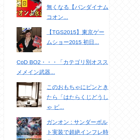
無くなる【バンダイナム
コオン...
【TGS2015】東京ゲー
ムショー2015 初日...
CoD BO2・・・「カテゴリ別オスス
メメイン武器...
このおもちゃにピンとき
たら「はたらくじどうし
ゃ ビ...
ガンオン : サンダーボル
ト実装で超絶インフレ時