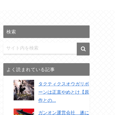
検索
よく読まれている記事
タクティクスオウガリボ
ーンは正直やめとけ【原
作との...
ガンオン運営会社 遂に