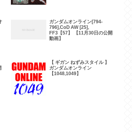
オ
ガンダムオンライン[794-
796],CoD AW [25],
FF3【57】 【11月30日の公開
動画】
【 ギガン ねずみスタイル 】
闘
ガンダムオンライン
【1048,1049】