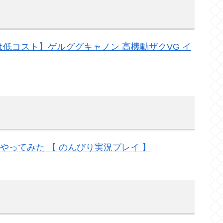
ンは低コスト】ゲルググキャノン 高機動ザクVG イ
やってみた 【 のんびり実況プレイ 】