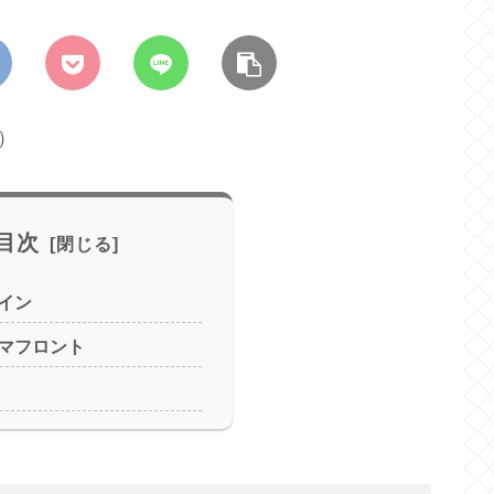
）
目次
イン
マフロント