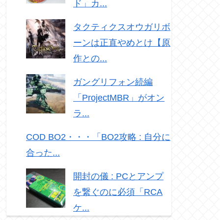
ド」カ...
タクティクスオウガリボ
ーンは正直やめとけ【原
作との...
ガングリフォン続編
「ProjectMBR」がオン
ラ...
COD BO2・・・「BO2攻略 : 自分に
合った...
開封の儀 : PCとアンプ
を繋ぐのに必須「RCA
ケ...