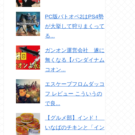
PC版バトオペ2はPS4勢
が大挙して狩りまくって
る...
ガンオン運営会社 遂に
無くなる【バンダイナム
コオン...
エスケープフロムダッコ
フ レビュー こういうの
で良...
【グルメ部】インド！
いなばのチキンと「イン