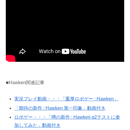
■Hawken関連記事
実況プレイ動画・・・「重厚ロボゲー : Hawken」
「期待の新作 : Hawken 第一印象」動画付き
ロボゲー・・・「噂の新作 : Hawken α2テストに参
加してみた」動画付き