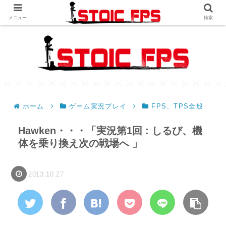
メニュー
検索
ホーム
ゲーム実況プレイ
FPS、TPS全般
Hawken・・・「実況第1回 : しるび、機
体を乗り換え次の戦場へ 」
2013.10.27