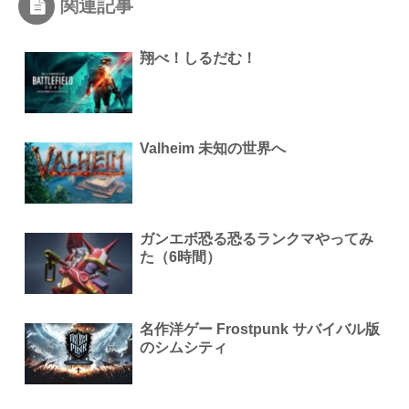
関連記事
翔べ！しるだむ！
Valheim 未知の世界へ
ガンエボ恐る恐るランクマやってみ
た（6時間）
名作洋ゲー Frostpunk サバイバル版
のシムシティ