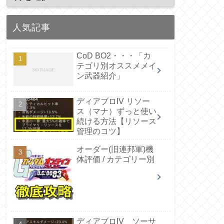
人気記事
CoD BO2・・・「カ
テゴリ別オススメメイ
ン武器紹介」
ディアブロIV リソー
ス（マナ）ずっと使い
続ける方法【リソース
管理のコツ】
オーダー(旧連邦軍)機
体評価 / カテゴリー別
ディアブロIV ソーサ