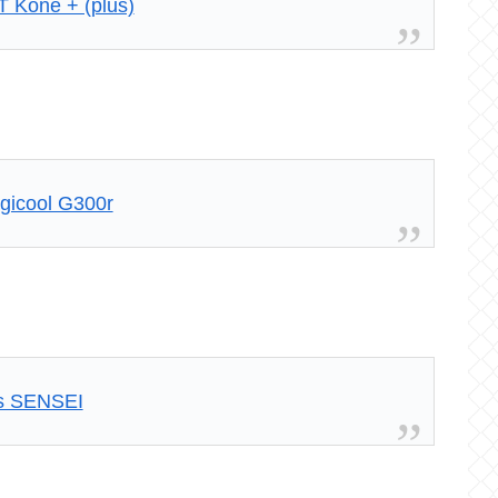
e + (plus)
ool G300r
 SENSEI