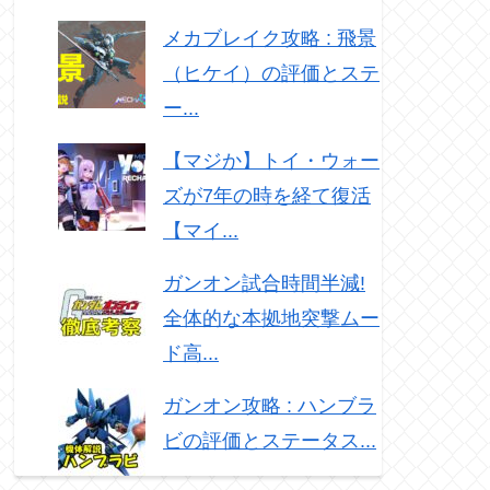
メカブレイク攻略 : 飛景
（ヒケイ）の評価とステ
ー...
【マジか】トイ・ウォー
ズが7年の時を経て復活
【マイ...
ガンオン試合時間半減!
全体的な本拠地突撃ムー
ド高...
ガンオン攻略 : ハンブラ
ビの評価とステータス...