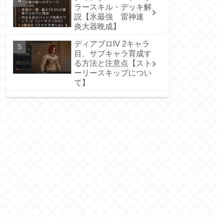
ラースキル・デッキ解
説【氷最強 雷神速
炎大器晩成】
ディアブロIV 2キャラ
目、サブキャラ育成す
る方法と注意点【スト
ーリースキップについ
て】