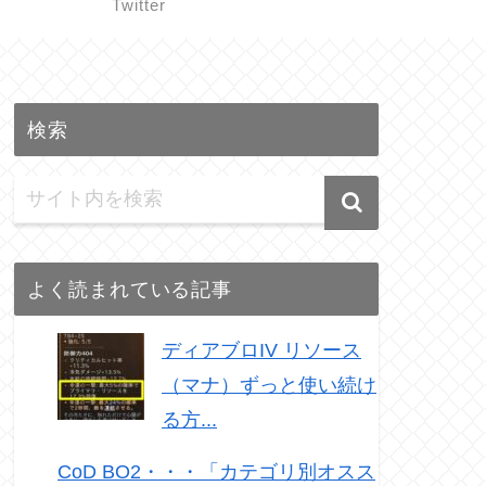
Twitter
検索
よく読まれている記事
ディアブロIV リソース
（マナ）ずっと使い続け
る方...
CoD BO2・・・「カテゴリ別オスス