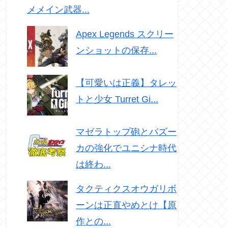
メメイン武器...
Apex Legends スクリー
ンショットの保存...
【可愛いは正義】タレッ
トと少女 Turret Gi...
マゼラトップ砲とバズー
カの強化でユニシナ時代
は終わ...
タクティクスオウガリボ
ーンは正直やめとけ【原
作との...