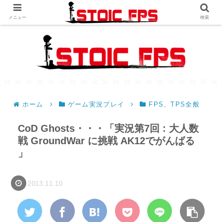
メニュー
検索
ホーム
ゲーム実況プレイ
FPS、TPS全般
CoD Ghosts・・・「実況第7回 : 大人数
戦 GroundWar に挑戦 AK12でがんばる
」
2013.11.10