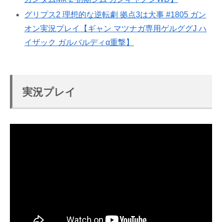
グリプス2 理想的な逆転劇 拠点3は大事 #1805 ガン
オン実況プレイ【ギャン マツナガ専用ゲルググJ ハ
イザック ガルバルディα重撃】
実況プレイ