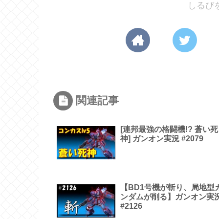
しるび
関連記事
[連邦最強の格闘機!? 蒼い死
神] ガンオン実況 #2079
【BD1号機が斬り、局地型
ンダムが削る】ガンオン実
#2126