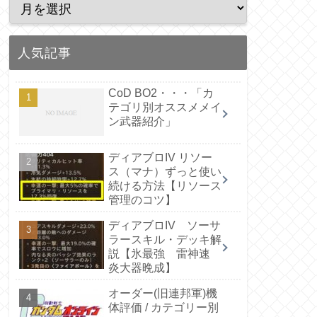
人気記事
CoD BO2・・・「カ
テゴリ別オススメメイ
ン武器紹介」
ディアブロIV リソー
ス（マナ）ずっと使い
続ける方法【リソース
管理のコツ】
ディアブロIV ソーサ
ラースキル・デッキ解
説【氷最強 雷神速
炎大器晩成】
オーダー(旧連邦軍)機
体評価 / カテゴリー別