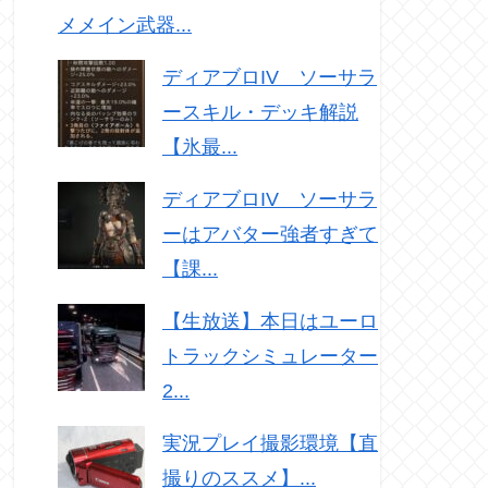
メメイン武器...
ディアブロIV ソーサラ
ースキル・デッキ解説
【氷最...
ディアブロIV ソーサラ
ーはアバター強者すぎて
【課...
【生放送】本日はユーロ
トラックシミュレーター
2...
実況プレイ撮影環境【直
撮りのススメ】...