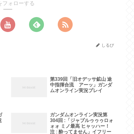
をフォローする
しるび
第339回「旧オデッサ鉱山 途
中指揮合流 アーッ」ガンダ
ムオンライン実況プレイ
ガ
ガンダムオンライン実況第
況
304回 :「ジャブルゥゥゥロォ
ォォ ミノ最高 ヒャッハー！
注 : 酔ってません」イフリー