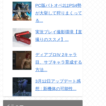
PC版バトオペ2はPS4勢
が大挙して狩りまくって
る...
実況プレイ撮影環境【直
撮りのススメ】...
ディアブロIV 2キャラ
目、サブキャラ育成する
方法...
3月12日アップデート感
想 : 新機体の可能性...
メニュー