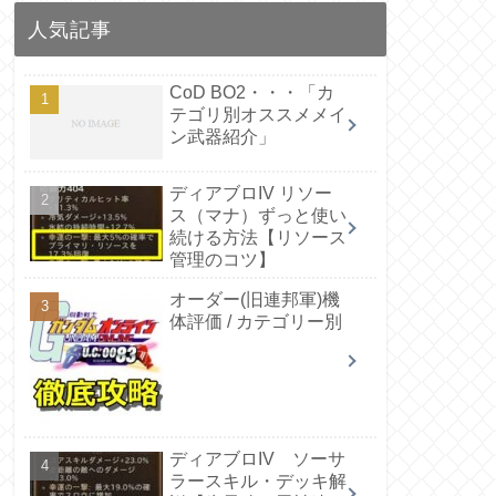
人気記事
CoD BO2・・・「カ
テゴリ別オススメメイ
ン武器紹介」
ディアブロIV リソー
ス（マナ）ずっと使い
続ける方法【リソース
管理のコツ】
オーダー(旧連邦軍)機
体評価 / カテゴリー別
ディアブロIV ソーサ
ラースキル・デッキ解