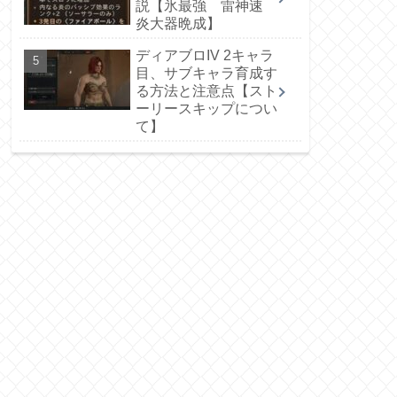
説【氷最強 雷神速
炎大器晩成】
ディアブロIV 2キャラ
目、サブキャラ育成す
る方法と注意点【スト
ーリースキップについ
て】