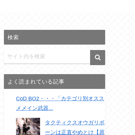
検索
よく読まれている記事
CoD BO2・・・「カテゴリ別オスス
メメイン武器...
タクティクスオウガリボ
ーンは正直やめとけ【原