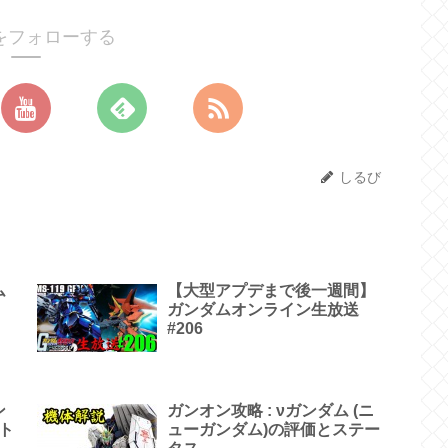
をフォローする
しるび
ム
【大型アプデまで後一週間】
ガンダムオンライン生放送
#206
ン
ガンオン攻略 : νガンダム (ニ
イト
ューガンダム)の評価とステー