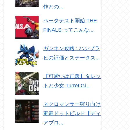
作との...
ベータテスト開始 THE
FINALS ってこんな...
ガンオン攻略 : ハンブラ
ビの評価とステータス...
【可愛いは正義】タレッ
トと少女 Turret Gi...
ネクロマンサー狩り向け
毒毒ドットビルド【ディ
アブロ...