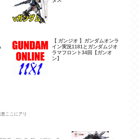
タス
【 ガンジオ 】ガンダムオンラ
ら
イン実況1181とガンダムジオ
ラマフロント34回【ガンオ
ン】
恩恵ここにアリ