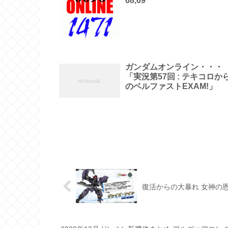
68,69
ガンダムオンライン・・・
「実況第57回 : テキコロか
のベルファストEXAM!」
復活からの大暴れ 女神の