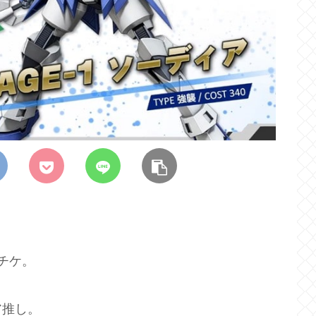
チケ。
ア推し。