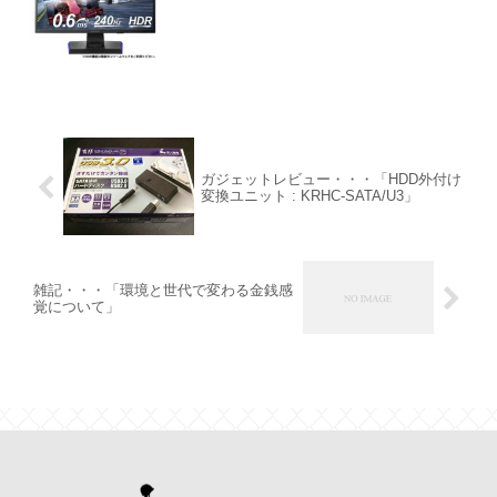
ガジェットレビュー・・・「HDD外付け
変換ユニット : KRHC-SATA/U3」
雑記・・・「環境と世代で変わる金銭感
覚について」