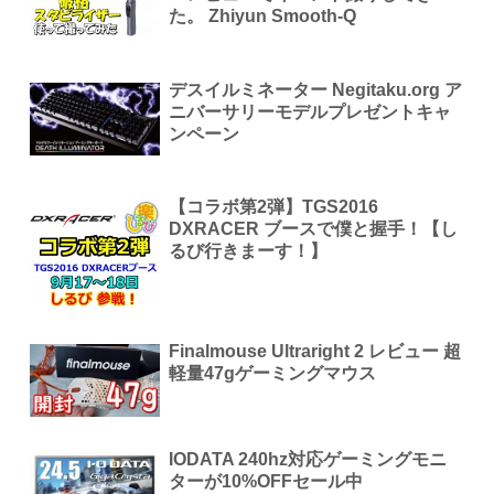
た。 Zhiyun Smooth-Q
デスイルミネーター Negitaku.org ア
ニバーサリーモデルプレゼントキャ
ンペーン
【コラボ第2弾】TGS2016
DXRACER ブースで僕と握手！【し
るび行きまーす！】
Finalmouse Ultraright 2 レビュー 超
軽量47gゲーミングマウス
IODATA 240hz対応ゲーミングモニ
ターが10%OFFセール中