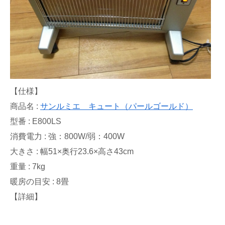
【仕様】
商品名 :
サンルミエ キュート（パールゴールド）
型番 : E800LS
消費電力 : 強：800W/弱：400W
大きさ : 幅51×奥行23.6×高さ43cm
重量 : 7kg
暖房の目安 : 8畳
【詳細】