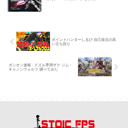
ポイントハンターしるび 自己採点の高
い立ち回り
ガンオン速報 : ドズル専用ザク ジム・
キャノンウォルフ 調べてみた