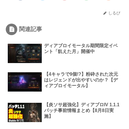
しるび
関連記事
ディアブロイモータル期間限定イベ
ント「飢えた月」開催中
【4キャラで9個!?】粉砕された次元
はレジェンドが出やすいのか？【デ
ィアブロイモータル】
【炎ソサ超強化】ディアブロIV 1.1.1
パッチ事前情報まとめ【8月8日実
施】