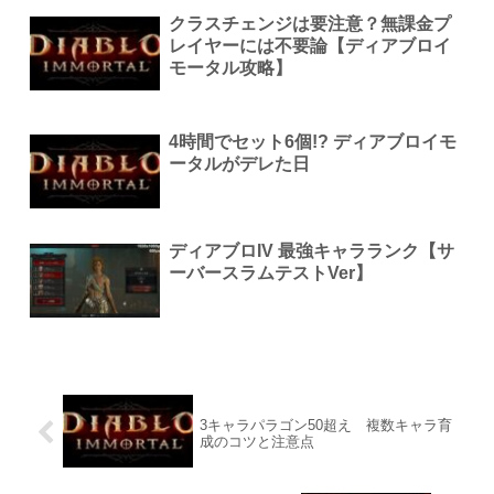
クラスチェンジは要注意？無課金プ
レイヤーには不要論【ディアブロイ
モータル攻略】
4時間でセット6個!? ディアブロイモ
ータルがデレた日
ディアブロIV 最強キャラランク【サ
ーバースラムテストVer】
3キャラパラゴン50超え 複数キャラ育
成のコツと注意点