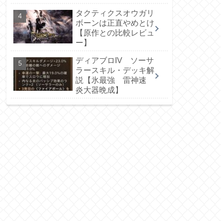
タクティクスオウガリ
ボーンは正直やめとけ
【原作との比較レビュ
ー】
ディアブロIV ソーサ
ラースキル・デッキ解
説【氷最強 雷神速
炎大器晩成】