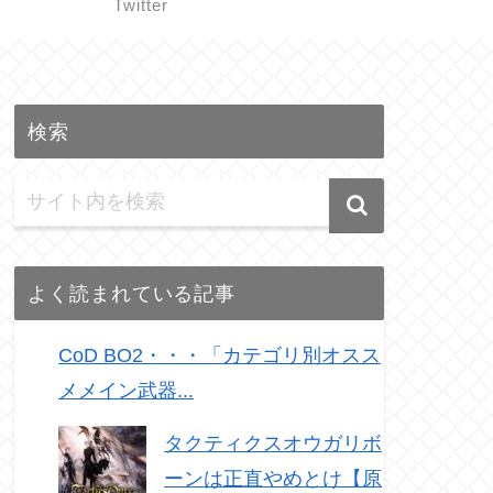
Twitter
検索
よく読まれている記事
CoD BO2・・・「カテゴリ別オスス
メメイン武器...
タクティクスオウガリボ
ーンは正直やめとけ【原