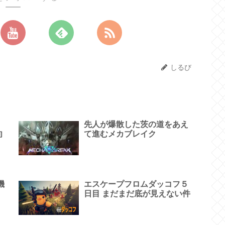
しるび
介
先人が爆散した茨の道をあえ
向
て進むメカブレイク
機
エスケープフロムダッコフ５
日目 まだまだ底が見えない件