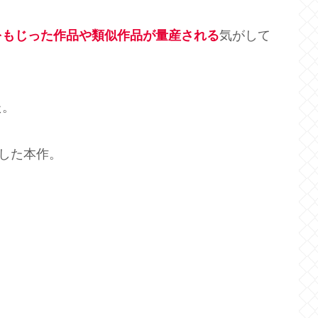
をもじった作品や類似作品が量産される
気がして
た。
した本作。