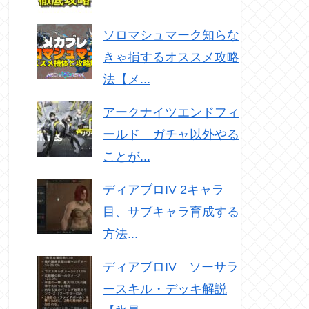
ソロマシュマーク知らな
きゃ損するオススメ攻略
法【メ...
アークナイツエンドフィ
ールド ガチャ以外やる
ことが...
ディアブロIV 2キャラ
目、サブキャラ育成する
方法...
ディアブロIV ソーサラ
ースキル・デッキ解説