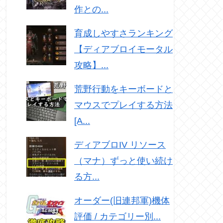
作との...
育成しやすさランキング
【ディアブロイモータル
攻略】...
荒野行動をキーボードと
マウスでプレイする方法
[A...
ディアブロIV リソース
（マナ）ずっと使い続け
る方...
オーダー(旧連邦軍)機体
評価 / カテゴリー別...