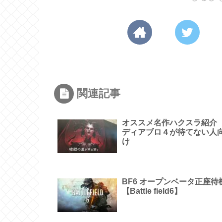
関連記事
オススメ名作ハクスラ紹
ディアブロ４が待てない人
け
BF6 オープンベータ正座待
【Battle field6】