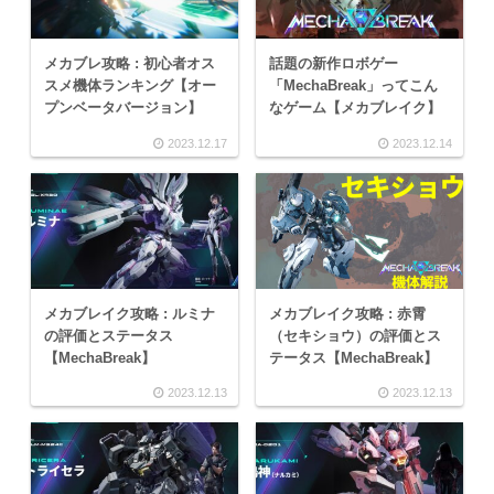
メカブレ攻略 : 初心者オス
話題の新作ロボゲー
スメ機体ランキング【オー
「MechaBreak」ってこん
プンベータバージョン】
なゲーム【メカブレイク】
2023.12.17
2023.12.14
メカブレイク攻略 : ルミナ
メカブレイク攻略 : 赤霄
の評価とステータス
（セキショウ）の評価とス
【MechaBreak】
テータス【MechaBreak】
2023.12.13
2023.12.13