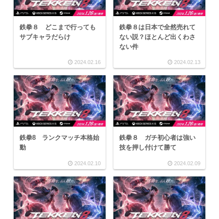
鉄拳８ どこまで行っても
鉄拳８は日本で全然売れて
サブキャラだらけ
ない説？ほとんど出くわさ
ない件
2024.02.16
2024.02.13
鉄拳8 ランクマッチ本格始
鉄拳８ ガチ初心者は強い
動
技を押し付けて勝て
2024.02.10
2024.02.09