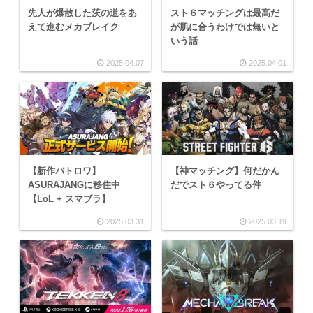
先人が爆散した茨の道をあ
スト６マッチングは最高だ
えて進むメカブレイク
が肌に合うわけでは無いと
いう話
2025.04.07
2025.04.01
【新作バトロワ】
【神マッチング】何だかん
ASURAJANGに移住中
だでスト６やってる件
【LoL + スマブラ】
2025.03.31
2025.03.19