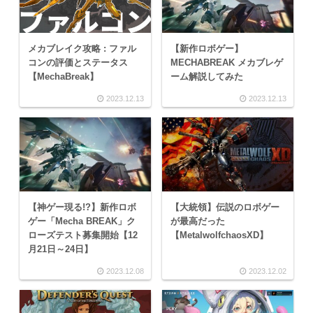
メカブレイク攻略 : ファル
【新作ロボゲー】
コンの評価とステータス
MECHABREAK メカブレゲ
【MechaBreak】
ーム解説してみた
2023.12.13
2023.12.13
【神ゲー現る!?】新作ロボ
【大統領】伝説のロボゲー
ゲー「Mecha BREAK」ク
が最高だった
ローズテスト募集開始【12
【MetalwolfchaosXD】
月21日～24日】
2023.12.08
2023.12.02