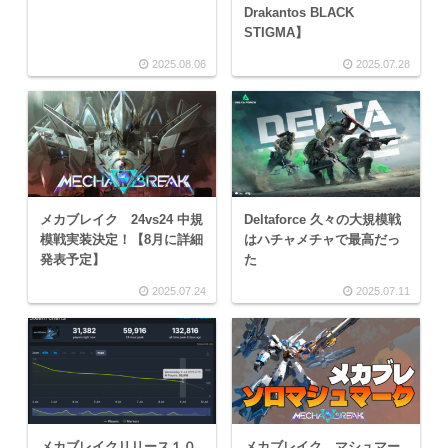
Drakantos BLACK
STIGMA】
2025.08.06
2025.07.28
メカブレイク 24vs24 中規
Deltaforce 久々の大規模戦
模戦実装決定！【8月に詳細
はハチャメチャで最高だっ
発表予定】
た
2025.07.24
2025.07.11
メカブレイクリリース１０
メカブレイク マシュマー