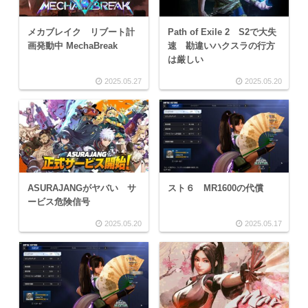
メカブレイク リブート計
Path of Exile 2 S2で大失
画発動中 MechaBreak
速 勘違いハクスラの行方
は厳しい
2025.05.27
2025.05.20
ASURAJANGがヤバい サ
スト６ MR1600の代償
ービス危険信号
2025.05.20
2025.05.17