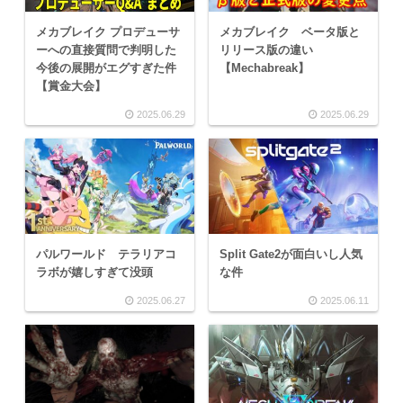
メカブレイク プロデューサ
メカブレイク ベータ版と
ーへの直接質問で判明した
リリース版の違い
今後の展開がエグすぎた件
【Mechabreak】
【賞金大会】
2025.06.29
2025.06.29
パルワールド テラリアコ
Split Gate2が面白いし人気
ラボが嬉しすぎて没頭
な件
2025.06.27
2025.06.11