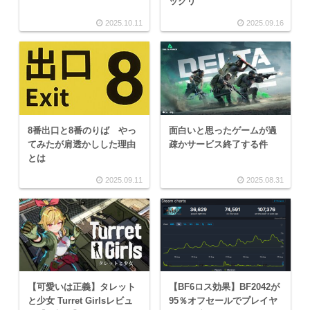
ックリ
2025.10.11
2025.09.16
8番出口と8番のりば やっ
面白いと思ったゲームが過
てみたが肩透かしした理由
疎かサービス終了する件
とは
2025.09.11
2025.08.31
【可愛いは正義】タレット
【BF6ロス効果】BF2042が
と少女 Turret Girlsレビュ
95％オフセールでプレイヤ