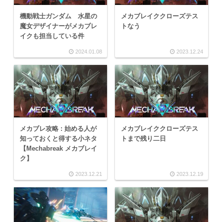
機動戦士ガンダム 水星の
メカブレイククローズテス
魔女デザイナーがメカブレ
トなう
イクも担当している件
2024.01.08
2023.12.24
メカブレ攻略 : 始める人が
メカブレイククローズテス
知っておくと得する小ネタ
トまで残り二日
【Mechabreak メカブレイ
ク】
2023.12.21
2023.12.19