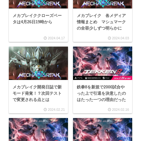
メカブレイククローズベー
メカブレイク 各メディア
タは4月26日19時から
情報まとめ マシュマーク
の全容少しずつ明らかに
2024.04.17
2024.04.03
メカブレイク開発日誌で新
鉄拳8を新規で2000試合や
モード発覚！？次回テスト
った上で引退を決意したの
で変更される点とは
はたった一つの理由だった
2024.02.21
2024.02.16