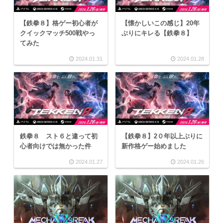
【鉄拳８】格ゲー初心者が
【懐かしいこの感じ】20年
クイックマッチ500戦やっ
ぶりにキレる【鉄拳８】
てみた
2024.01.31
2024.01.28
鉄拳８ スト６と違って初
【鉄拳８】2０年以上ぶりに
心者向けでは無かった件
新作格ゲー始めました
2024.01.27
2024.01.26