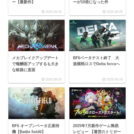
ー【最新作】
ーが10倍になった件
2025.08.26
2025.08.25
メカブレイクアップデート
BF6ベータテスト終了 大
で報酬面アップするも大き
規模戦ロスでDelta forceへ
な岐路に直面
2025.08.20
2025.08.19
BF6 オープンベータ正座待
2025年7月新作ゲーム簡易
機【Battle field6】
レビュー 【運営のトリガー