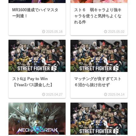
MR1600達成でハイマスタ
スト６ 弱キャラより強キ
ー到達！
ャラを使うと気持ちよくな
れる件
2025.05.16
2025.05.02
スト6は Pay to Win
マッチングが良すぎてスト
【Year2パス課金した】
６沼から抜け出せず
2025.04.27
2025.04.14