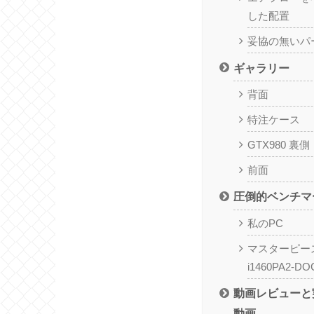
した配置
妥協の無いパ
ギャラリー
背面
特注ケース
GTX980 裏側
前面
圧倒的ベンチマ
私のPC
マスターピース 
i1460PA2-DO
動画レビューと
動画