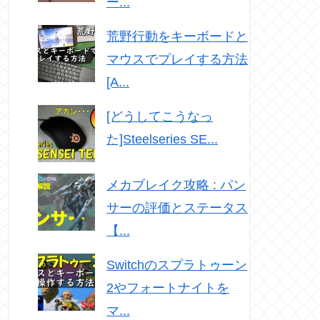
ー...
荒野行動をキーボードと
マウスでプレイする方法
[A...
[どうしてこうなっ
た]Steelseries SE...
メカブレイク攻略 : パン
サーの評価とステータス
【...
Switchのスプラトゥーン
2やフォートナイトを
マ...