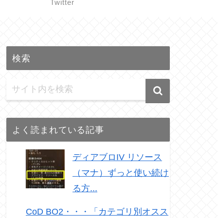
Twitter
検索
よく読まれている記事
ディアブロIV リソース
（マナ）ずっと使い続け
る方...
CoD BO2・・・「カテゴリ別オスス