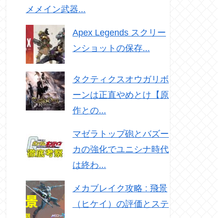
メメイン武器...
Apex Legends スクリー
ンショットの保存...
タクティクスオウガリボ
ーンは正直やめとけ【原
作との...
マゼラトップ砲とバズー
カの強化でユニシナ時代
は終わ...
メカブレイク攻略 : 飛景
（ヒケイ）の評価とステ