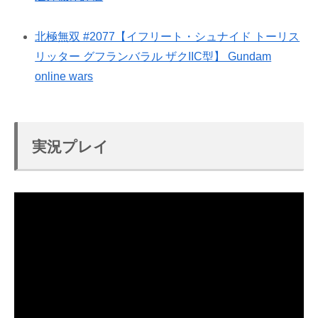
北極無双 #2077【イフリート・シュナイド トーリス
リッター グフランバラル ザクIIC型】 Gundam
online wars
実況プレイ