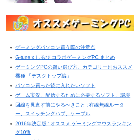
ゲーミングパソコン買う際の注意点
G-tune x しるび コラボゲーミングPC まとめ
ゲーミングPCの賢い選び方、カテゴリー別おススメ
機種 「デスクトップ編」
パソコン買った後に入れたいソフト
ゲーム実況、配信するために必要するソフト、環境
回線を見直す前にやるべきこと : 有線無線ルータ
ー、スイッチングハブ、ケーブル
2016年決定版 : オススメ ゲーミングマウスランキン
グ10選