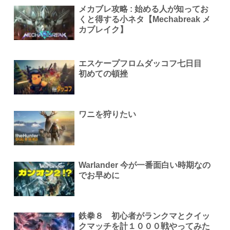
メカブレ攻略 : 始める人が知ってお
くと得する小ネタ【Mechabreak メ
カブレイク】
エスケープフロムダッコフ七日目
初めての頓挫
ワニを狩りたい
Warlander 今が一番面白い時期なの
でお早めに
鉄拳８ 初心者がランクマとクイッ
クマッチを計１０００戦やってみた