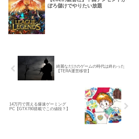
ぼろ儲けでやりたい放題
綺麗なだけのゲームの時代は終わった
【TERA運営移管】
14万円で買える爆速ゲーミング
PC【GTX780搭載でこの値段？】