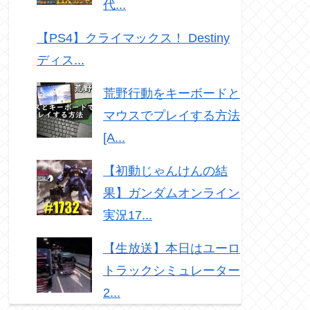
代...
【PS4】クライマックス！ Destiny
ディス...
荒野行動をキーボードと
マウスでプレイする方法
[A...
【初動じゃんけんの結
果】ガンダムオンライン
実況17...
【生放送】本日はユーロ
トラックシミュレーター
2...