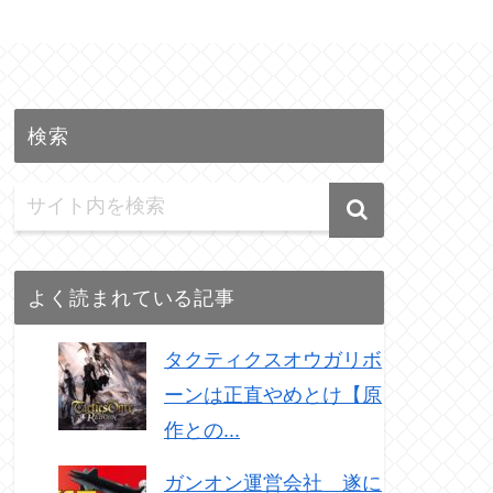
検索
よく読まれている記事
タクティクスオウガリボ
ーンは正直やめとけ【原
作との...
ガンオン運営会社 遂に