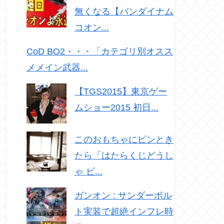
無くなる【バンダイナム
コオン...
CoD BO2・・・「カテゴリ別オスス
メメイン武器...
【TGS2015】東京ゲー
ムショー2015 初日...
このおもちゃにピンとき
たら「はたらくじどうし
ゃ ビ...
ガンオン : サンダーボル
ト実装で超絶インフレ時