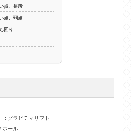
い点、長所
い点、弱点
ち回り
 : グラビティリフト
クホール