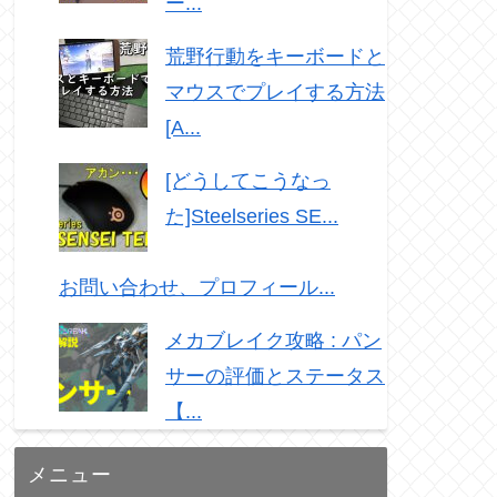
ー...
荒野行動をキーボードと
マウスでプレイする方法
[A...
[どうしてこうなっ
た]Steelseries SE...
お問い合わせ、プロフィール...
メカブレイク攻略 : パン
サーの評価とステータス
【...
メニュー