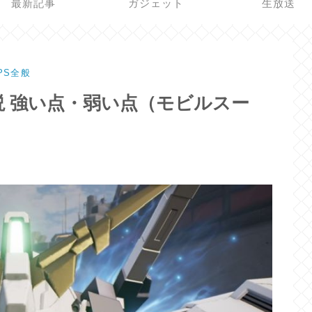
最新記事
ガジェット
生放送
PS全般
 強い点・弱い点（モビルスー