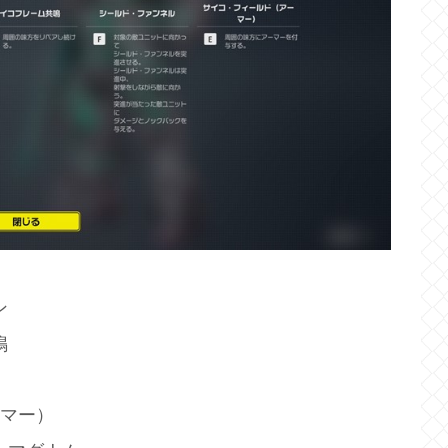
ン
鳴
ーマー）