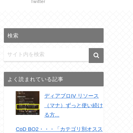
Twitter
検索
よく読まれている記事
ディアブロIV リソース
（マナ）ずっと使い続け
る方...
CoD BO2・・・「カテゴリ別オスス