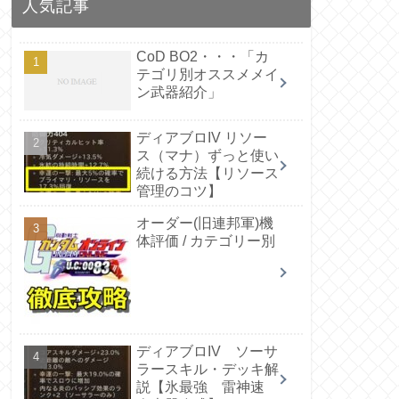
人気記事
CoD BO2・・・「カ
テゴリ別オススメメイ
ン武器紹介」
ディアブロIV リソー
ス（マナ）ずっと使い
続ける方法【リソース
管理のコツ】
オーダー(旧連邦軍)機
体評価 / カテゴリー別
ディアブロIV ソーサ
ラースキル・デッキ解
説【氷最強 雷神速