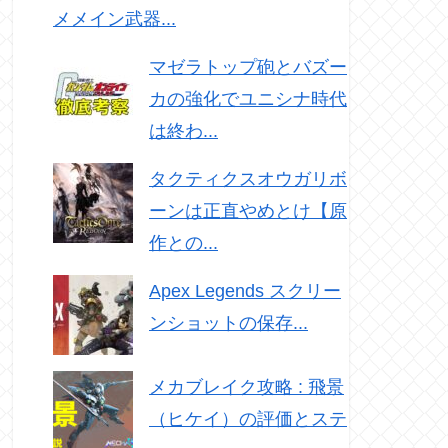
メメイン武器...
マゼラトップ砲とバズー
カの強化でユニシナ時代
は終わ...
タクティクスオウガリボ
ーンは正直やめとけ【原
作との...
Apex Legends スクリー
ンショットの保存...
メカブレイク攻略 : 飛景
（ヒケイ）の評価とステ