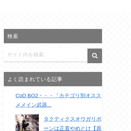
検索
よく読まれている記事
CoD BO2・・・「カテゴリ別オスス
メメイン武器...
タクティクスオウガリボ
ーンは正直やめとけ【原