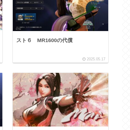
スト６ MR1600の代償
2025.05.17