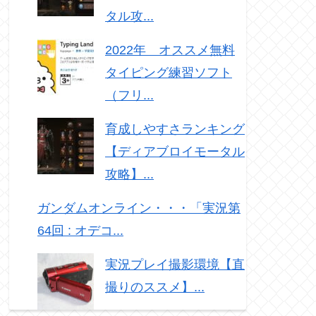
タル攻...
2022年 オススメ無料
タイピング練習ソフト
（フリ...
育成しやすさランキング
【ディアブロイモータル
攻略】...
ガンダムオンライン・・・「実況第
64回 : オデコ...
実況プレイ撮影環境【直
撮りのススメ】...