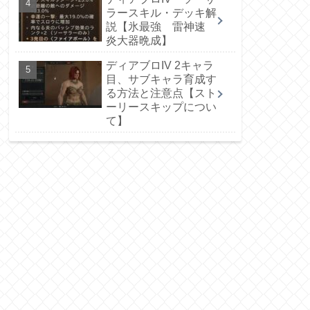
ラースキル・デッキ解
説【氷最強 雷神速
炎大器晩成】
ディアブロIV 2キャラ
目、サブキャラ育成す
る方法と注意点【スト
ーリースキップについ
て】