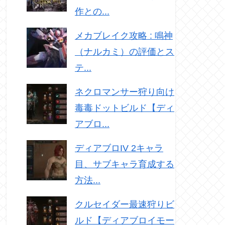
作との...
メカブレイク攻略 : 鳴神
（ナルカミ）の評価とス
テ...
ネクロマンサー狩り向け
毒毒ドットビルド【ディ
アブロ...
ディアブロIV 2キャラ
目、サブキャラ育成する
方法...
クルセイダー最速狩りビ
ルド【ディアブロイモー